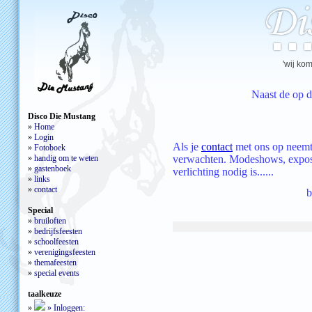
'wij kome
Naast de op d
Disco Die Mustang
»
Home
»
Login
Als je
contact
met ons op neem
»
Fotoboek
»
handig om te weten
verwachten. Modeshows, exposit
»
gastenboek
verlichting nodig is......
»
links
»
contact
b
Special
»
bruiloften
»
bedrijfsfeesten
»
schoolfeesten
»
verenigingsfeesten
»
themafeesten
»
special events
taalkeuze
»
»
Inloggen: